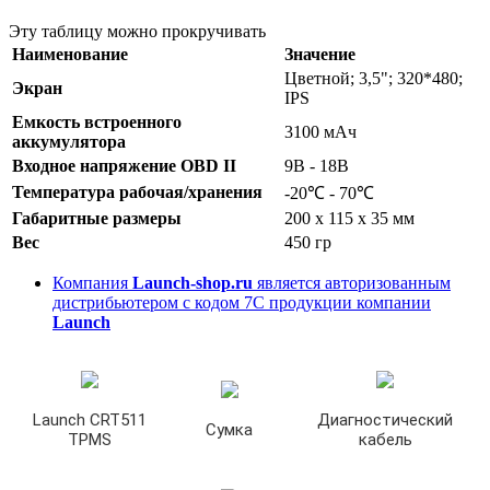
Эту таблицу можно прокручивать
Наименование
Значение
Цветной; 3,5"; 320*480;
Экран
IPS
Емкость встроенного
3100 мАч
аккумулятора
Входное напряжение OBD II
9В - 18В
Температура рабочая/хранения
-20℃ - 70℃
Габаритные размеры
200 х 115 х 35 мм
Вес
450 гр
Компания
Launch-shop.ru
является авторизованным
дистрибьютером с кодом 7С продукции компании
Launch
Launch CRT511
Диагностический
Сумка
TPMS
кабель