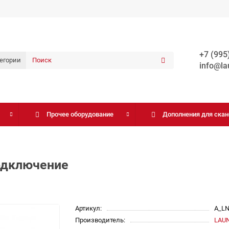
+7 (995
тегории
info@la
Прочее оборудование
Дополнения для ска
одключение
Артикул:
A_LN
Производитель:
LAU