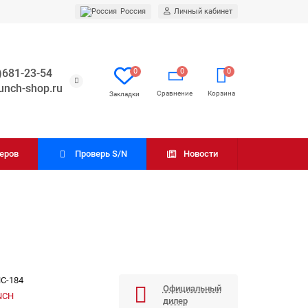
Россия
Личный кабинет
0
0
0
)681-23-54
unch-shop.ru
неров
Проверь S/N
Новости
C-184
Официальный
NCH
дилер