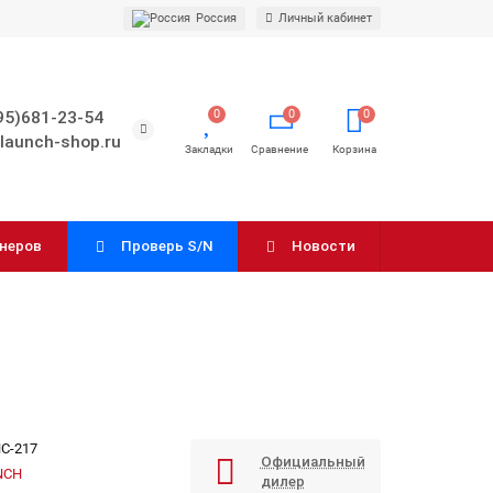
Россия
Личный кабинет
0
0
0
95)681-23-54
launch-shop.ru
анеров
Проверь S/N
Новости
C-217
Официальный
NCH
дилер