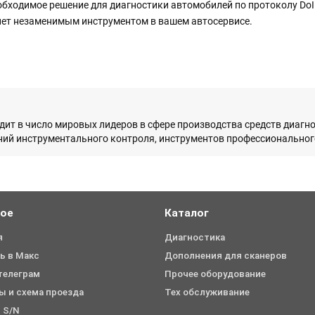
обходимое решение для диагностики автомобилей по протоколу DoI
нет незаменимым инструментом в вашем автосервисе.
одит в число мировых лидеров в сфере производства средств диагн
ий инструментального контроля, инструментов профессионального
ное
Каталог
я
Диагностика
ь в Макс
Дополнения для сканеров
 телеграм
Прочее оборудование
ы и схема проезда
Тех обслуживание
 S/N