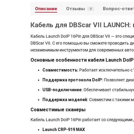
Описание
Отзывы
Вопрос-отве
0
Кабель для DBScar VII LAUNCH:
Кабель Launch DoIP 16Pin для DBScar VII — это с
DBScar VII. С его помощью вы сможете проводить диа
незаменимым инструментом для современных авто
Основные особенности кабеля Launch DoIP
Совместимость:
Работает исключительно с V
Поддержка протокола DoIP:
Позволяет диаг
USB-подключение:
Обеспечивает стабильную
Поддержка моделей:
Совместим с такими ма
Совместимые сканеры
Кабель Launch DoIP 16Pin работает со следующими
Launch CRP-919 MAX