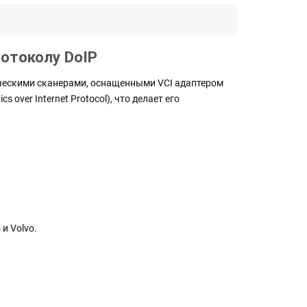
ротоколу DoIP
тическими сканерами, оснащенными VCI адаптером
ver Internet Protocol), что делает его
и Volvo.