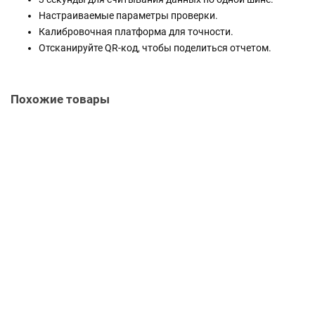
Настраиваемые параметры проверки.
Калибровочная платформа для точности.
Отсканируйте QR-код, чтобы поделиться отчетом.
Похожие товары
Launch AC519+
T_703030076
Нет в наличии
365 600 руб.
Уточнить наличие