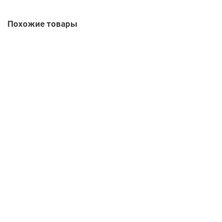
Похожие товары
Винт фиксирующий TOC317 307170222
8613031
Нет в наличии
786 руб.
Уточнить наличие
Сапун TOC317 307170221
2287243
Нет в наличии