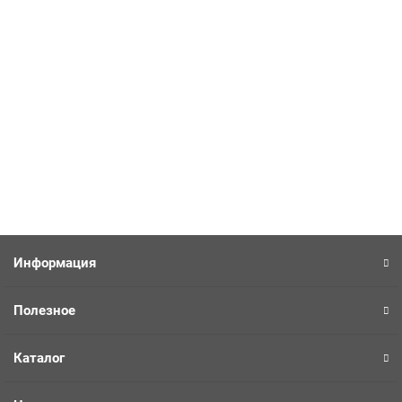
Монитор системы давления в шинах TPMS LAUNCH CRT-100
2446898
Нет в наличии
4 874 руб.
Уточнить наличие
Информация
Полезное
Каталог