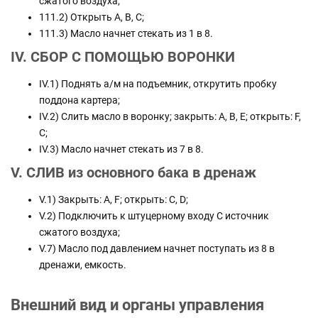
сжатого воздуха;
111.2) Открыть А, В, С;
111.3) Масло начнет стекать из 1 в 8.
IV. СБОР С ПОМОЩЬЮ ВОРОНКИ
IV.1) Поднять а/м на подъемник, открутить пробку
поддона картера;
IV.2) Слить масло в воронку; закрыть: А, В, Е; открыть: F,
С;
IV.3) Масло начнет стекать из 7 в 8.
V. СЛИВ из основного бака в дренаж
V.1) Закрыть: A, F; открыть: С, D;
V.2) Подключить к штуцерному входу С источник
сжатого воздуха;
V.7) Масло под давлением начнет поступать из 8 в
дренажи, емкость.
Внешний вид и органы управления