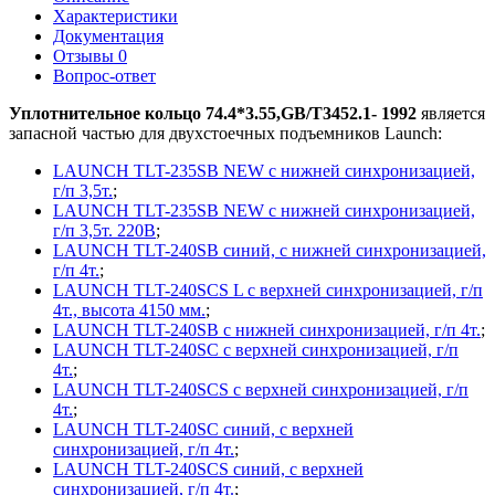
Характеристики
Документация
Отзывы
0
Вопрос-ответ
Уплотнительное кольцо 74.4*3.55,GB/T3452.1- 1992
является
запасной частью для двухстоечных подъемников Launch:
LAUNCH TLT-235SB NEW с нижней синхронизацией,
г/п 3,5т.
;
LAUNCH TLT-235SB NEW с нижней синхронизацией,
г/п 3,5т. 220В
;
LAUNCH TLT-240SB синий, с нижней синхронизацией,
г/п 4т.
;
LAUNCH TLT-240SCS L с верхней синхронизацией, г/п
4т., высота 4150 мм.
;
LAUNCH TLT-240SB с нижней синхронизацией, г/п 4т.
;
LAUNCH TLT-240SC с верхней синхронизацией, г/п
4т.
;
LAUNCH TLT-240SCS с верхней синхронизацией, г/п
4т.
;
LAUNCH TLT-240SC синий, с верхней
синхронизацией, г/п 4т.
;
LAUNCH TLT-240SCS синий, с верхней
синхронизацией, г/п 4т.
;