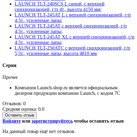
LAUNCH TLT-240SCS L синий, с верхней
синхронизацией, г/п 4т., высота 4150 мм
;
LAUNCH TLT-245AT L с верхней синхронизацией, г/п
4,5т., усиленные лапы
;
LAUNCH TLT-245AT с верхней синхронизацией, г/п
4,5т., усиленные лапы
;
LAUNCH TLT-245AT XL с верхней синхронизацией, г/п
4,5т., усиленные лапы
;
LAUNCH TLT-250ATC с верхней синхронизацией, г/п
5,5т., усиленные лапы, высота 4810 мм
.
Серия
Прочее
Компания Launch-shop.ru является официальным
дилером продукции компании Launch, с кодом 7С
Отзывов: 0
Средняя оценка: 0.0
Оставить отзыв
Войдите
или
зарегистрируйтесь
чтобы оставить отзыв
На данный товар ещё нет отзывов.