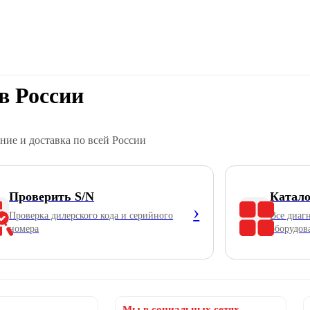
в России
ние и доставка по всей России
Проверить S/N
Катал
›
Проверка дилерского кода и серийного
Все диаг
номера
оборудов
Мы в социальных сетях