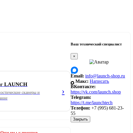
Ваш технический специалист
×
Email:
info@launch-shop.ru
Макс:
Написать
ог LAUNCH
ВКонтакте:
›
https://vk.com/launch.shop
ностические сканеры и
Telegram:
ание
https://t.me/launchtech
Телефон:
+7 (995) 681-23-
55
Закрыть
Отзывы клиентов